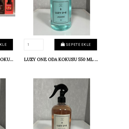
KLE
SEPETE EKLE
LUZY ONE ÇUBUKLU ODA KOKUSU VANİLYA
LUZY ONE ODA KOKUSU 550 ML JASMİNE