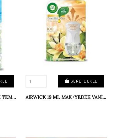
KLE
SEPETE EKLE
AIRWICK 19 ML MAK+YEDEK TEMİZLİK ESİNT.
AIRWICK 19 ML MAK+YEDEK VANİLYA