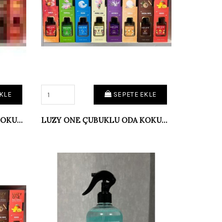
KLE
SEPETE EKLE
LUZY ONE ÇUBUKLU ODA KOKUSU SAKIZ AROMALI
LUZY ONE ÇUBUKLU ODA KOKUSU SANDAL AĞACI