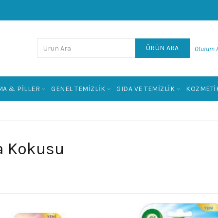
ÜRÜN ARA
Oturum A
MA & PILLER
GENEL TEMIZLIK
GIDA VE TEMIZLIK
KOZMETIK
a Kokusu