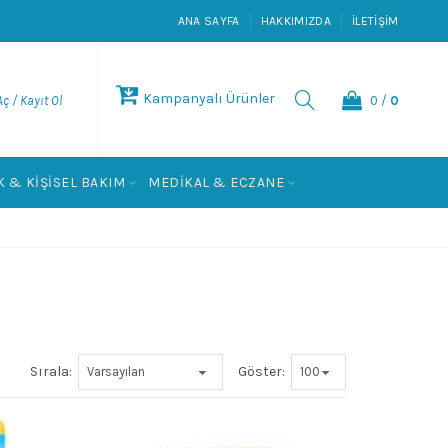
ANA SAYFA
HAKKIMIZDA
İLETIŞIM
Kampanyalı Ürünler
0
/
0
ç / Kayıt Ol
 & KIŞISEL BAKIM
MEDIKAL & ECZANE
Sırala:
Göster: