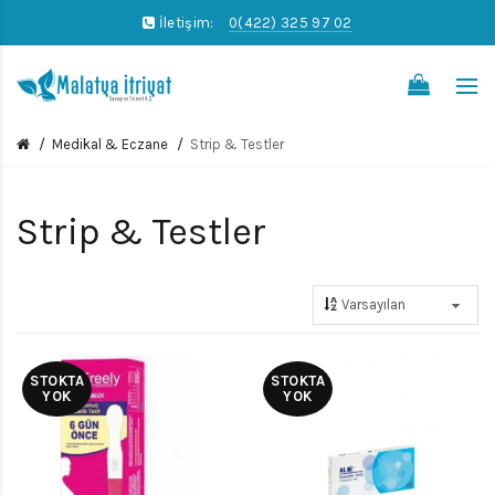
İletişim:
0(422) 325 97 02
0
Medikal & Eczane
Strip & Testler
Strip & Testler
STOKTA
STOKTA
YOK
YOK