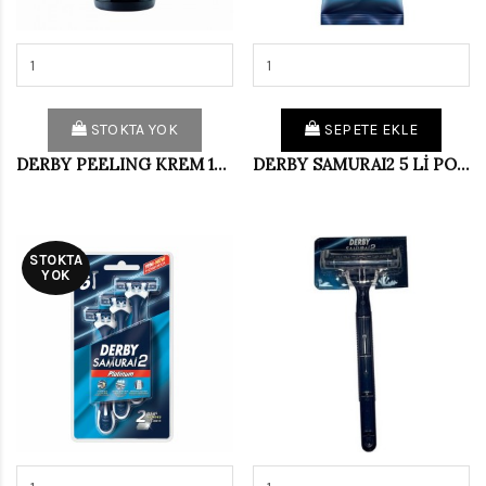
STOKTA YOK
SEPETE EKLE
DERBY PEELING KREM 150 ML
DERBY SAMURAI2 5 Lİ POŞET (PKT 14 LÜ)
STOKTA
YOK