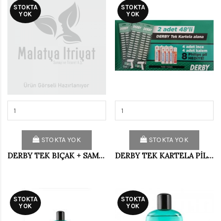
STOKTA
STOKTA
YOK
YOK
STOKTA YOK
STOKTA YOK
DERBY TEK BIÇAK + SAMURAİ 3 13 LÜ POŞET
DERBY TEK KARTELA PİL AVANTAJLI PAKET 96*14
STOKTA
STOKTA
YOK
YOK