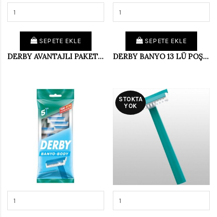
SEPETE EKLE
SEPETE EKLE
DERBY AVANTAJLI PAKET (KÖPÜK+SAM3 6LI)
DERBY BANYO 13 LÜ POŞET (PKT 7 Lİ)
STOKTA
YOK