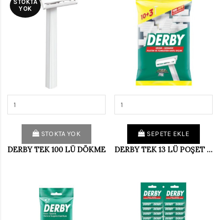
STOKTA
YOK
STOKTA YOK
SEPETE EKLE
DERBY TEK 100 LÜ DÖKME
DERBY TEK 13 LÜ POŞET (PKT 7 Lİ)