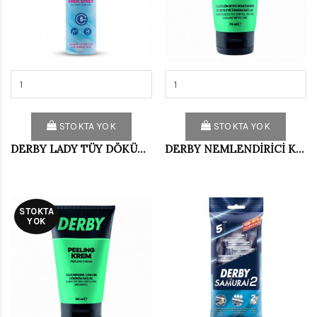
STOKTA YOK
STOKTA YOK
DERBY LADY TÜY DÖKÜCÜ SPREY 150 ML
DERBY NEMLENDİRİCİ KREM 75 ML
STOKTA
YOK