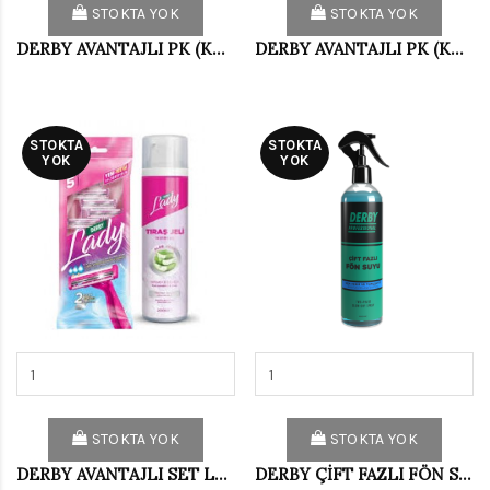
STOKTA YOK
STOKTA YOK
DERBY AVANTAJLI PK (KOLONYA+DERBY3)
DERBY AVANTAJLI PK (KÖPÜK+DERBY3 10'LU PŞT)
STOKTA
STOKTA
YOK
YOK
STOKTA YOK
STOKTA YOK
DERBY AVANTAJLI SET LADY (2 5 LI+TIRAŞ JEL)
DERBY ÇİFT FAZLI FÖN SUYU 400 ML