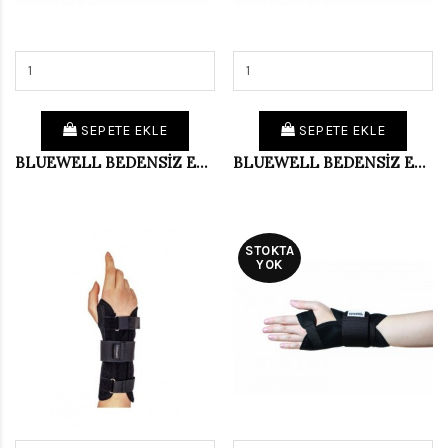
SEPETE EKLE
SEPETE EKLE
BLUEWELL BEDENSİZ EL BİLEK ATELİ BAŞP.DEST.SAĞ BD005
BLUEWELL BEDENSİZ EL BİLEK ATELİ BAŞP.DEST.SOL BD005
STOKTA
YOK