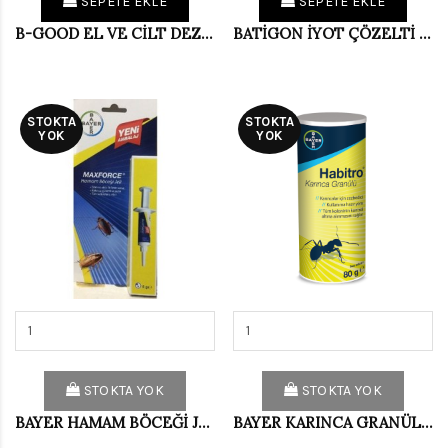
SEPETE EKLE
SEPETE EKLE
B-GOOD EL VE CİLT DEZENF.100ML
BATİGON İYOT ÇÖZELTİ 1000 ML
STOKTA
STOKTA
YOK
YOK
STOKTA YOK
STOKTA YOK
BAYER HAMAM BÖCEĞİ JELİ 5 GR
BAYER KARINCA GRANÜLÜ 80 GR