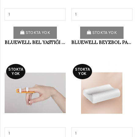
STOKTA YOK
STOKTA YOK
BLUEWELL BEL YASTIĞI E.FLEKS VG005_E
BLUEWELL BEYZBOL PARMAK ATELİ M DG012
STOKTA
STOKTA
YOK
YOK