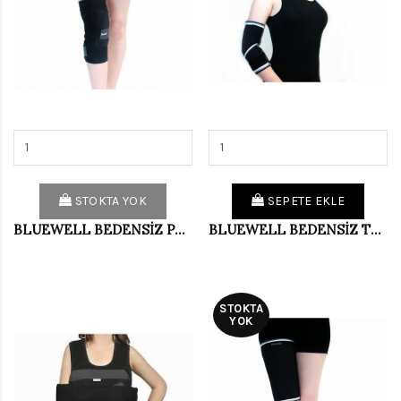
STOKTA YOK
SEPETE EKLE
BLUEWELL BEDENSİZ PAT.KAPALI DİZLİK BD010
BLUEWELL BEDENSİZ TENİSÇİ DİRS. BD072
STOKTA
YOK