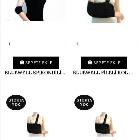
SEPETE EKLE
SEPETE EKLE
BLUEWELL EPİKONDİLİT BANDAJI NEOP.BLU073
BLUEWELL FİLELİ KOL ASKISI SİYAH (L)WELL100
STOKTA
STOKTA
YOK
YOK