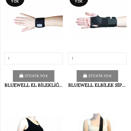
YOK
YOK
STOKTA YOK
STOKTA YOK
BLUEWELL EL BİLEKLİĞİ BASİT BD021
BLUEWELL ELBİLEK SİPL.AYARLANABİLİR NO:1 WELL18