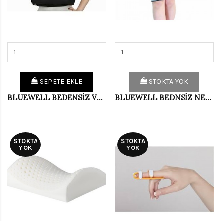
SEPETE EKLE
STOKTA YOK
BLUEWELL BEDENSİZ VELPO OMUZ TES.BAND. WELL102
BLUEWELL BEDNSİZ NEOP.ÜST BALDIRLIK BLU118
STOKTA
STOKTA
YOK
YOK