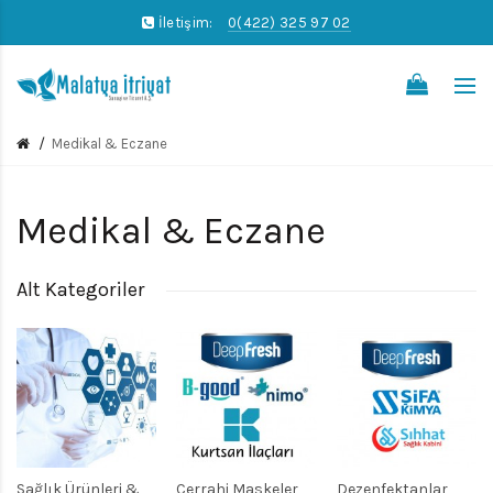
İletişim:
0(422) 325 97 02
0
Medikal & Eczane
Medikal & Eczane
Alt Kategoriler
Sağlık Ürünleri &
Cerrahi Maskeler
Dezenfektanlar