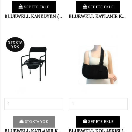
SEPETE EKLE
SEPETE EKLE
BLUEWELL KANEDYEN (ÇİFT) AG002
BLUEWELL KATLANIR KLOZET AG004
STOKTA
YOK
STOKTA YOK
SEPETE EKLE
BLUEWELL KATLANIR KLOZET DÖŞEMELİ AG004_D
BLUEWELL KOL ASKISI (L)LÜX WELL101