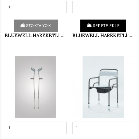
STOKTA YOK
SEPETE EKLE
BLUEWELL HAREKETLİ WALKER (DEMİR) AG001_DM
BLUEWELL HAREKETLİ WALKER AG001_DM