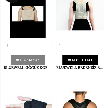
STOKTA YOK
SEPETE EKLE
BLUEWELL GÖĞÜS KORSESİ M WELL421
BLUEWELL BEDENSİZ BAL.POSTUREX BAND. BD422