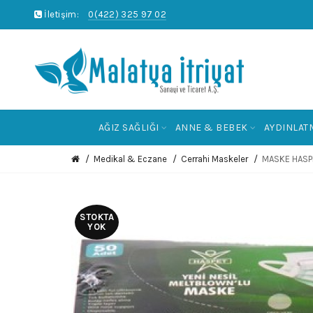
İletişim:
0(422) 325 97 02
AĞIZ SAĞLIĞI
ANNE & BEBEK
AYDINLAT
Medikal & Eczane
Cerrahi Maskeler
MASKE HASPE
STOKTA
YOK