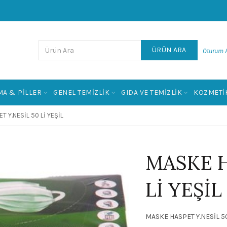
ÜRÜN ARA
Oturum A
MA & PILLER
GENEL TEMIZLIK
GIDA VE TEMIZLIK
KOZMETIK
T Y.NESİL 50 Lİ YEŞİL
MASKE H
Lİ YEŞİL
MASKE HASPET Y.NESİL 50