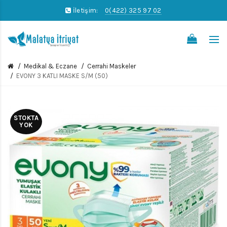
İletişim:
0(422) 325 97 02
0
Medikal & Eczane
Cerrahi Maskeler
EVONY 3 KATLI MASKE S/M (50)
STOKTA
YOK